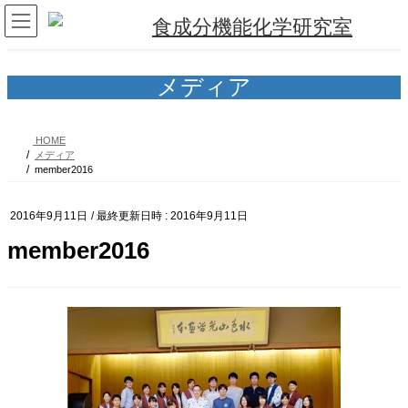
コ
ナ
ン
ビ
テ
ゲ
ン
ー
ツ
シ
メディア
へ
ョ
ス
ン
キ
に
HOME
ッ
移
メディア
プ
動
member2016
2016年9月11日
/ 最終更新日時 :
2016年9月11日
member2016