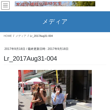
コ
ナ
ン
ビ
テ
ゲ
ン
ー
メディア
ツ
シ
へ
ョ
ス
ン
HOME
メディア
Lr_2017Aug31-004
キ
に
ッ
移
プ
動
2017年9月18日
/ 最終更新日時 :
2017年9月18日
Lr_2017Aug31-004