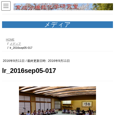
コ
ナ
ン
ビ
テ
ゲ
ン
ー
ツ
シ
メディア
へ
ョ
ス
ン
キ
に
HOME
ッ
移
メディア
プ
動
lr_2016sep05-017
2016年9月11日
/ 最終更新日時 :
2016年9月11日
lr_2016sep05-017