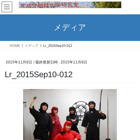
コ
ナ
ン
ビ
テ
ゲ
ン
ー
メディア
ツ
シ
へ
ョ
ス
ン
HOME
メディア
Lr_2015Sep10-012
キ
に
ッ
移
プ
動
2015年11月8日
/ 最終更新日時 :
2015年11月8日
Lr_2015Sep10-012