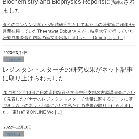
Biochemistry and Biophysics Reportsに掲載され
ました
タイのコンケン大学から招聘研究生として私たちの研究室に昨年9ヶ
月間在籍していたTheerawat Dobutrさんが，岐阜大学で行っていた
研究成果を含む内容の論文を出版しました。 Dobutr, T., J […]
2023年3月4日
お知らせ
レジスタントスターチの研究成果がネット記事
に取り上げられました
2021年12月10日に日本応用糖質科学会中部支部名古屋講演会におい
て発表したバナナのレジスタントスターチ含量に関するデータに基
づき，以下のネット記事において私たちの成果が取り上げられまし
た。 東洋経済ONLINE Wo […]
2022年12月10日
お知らせ