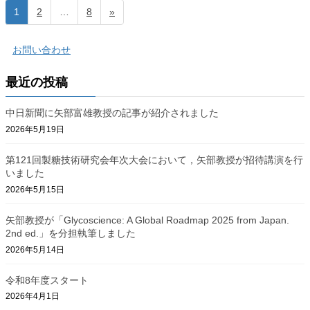
投
固
固
固
1
2
…
8
»
定
定
定
稿
ペ
ペ
ペ
お問い合わせ
の
ー
ー
ー
ジ
ジ
ジ
ペ
最近の投稿
ー
中日新聞に矢部富雄教授の記事が紹介されました
ジ
2026年5月19日
送
第121回製糖技術研究会年次大会において，矢部教授が招待講演を行
り
いました
2026年5月15日
矢部教授が「Glycoscience: A Global Roadmap 2025 from Japan.
2nd ed.」を分担執筆しました
2026年5月14日
令和8年度スタート
2026年4月1日