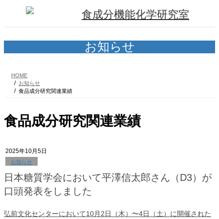
コ
ナ
ン
ビ
テ
ゲ
ン
ー
ツ
シ
お知らせ
へ
ョ
ス
ン
キ
に
HOME
ッ
移
お知らせ
プ
動
食品成分研究関連業績
食品成分研究関連業績
2025年10月5日
お知らせ
日本糖質学会において平澤信太郎さん（D3）が
口頭発表をしました
弘前文化センターにおいて10月2日（木）〜4日（土）に開催された