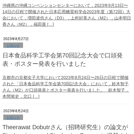
沖縄県の沖縄コンベンションセンターにおいて，2023年9月13日〜
14日の日程で開催された日本応用糖質科学会2023年度（第72回）大
会において，増田凌也さん（D3），上村好美さん（M2），山本明日
香さん（M2），福田亜 […]
2023年8月27日
お知らせ
日本食品科学工学会第70回記念大会で口頭発
表・ポスター発表を行いました
京都市の京都女子大学において2023年8月24日〜26日の日程で開催
された「日本食品科学工学会第70回記念大会」において，鈴木智子
さん（M2）が口頭発表とポスター発表を行いました。 鈴木智子，
本間篤史，北口 […]
2023年8月24日
お知らせ
Theerawat Dobutrさん（招聘研究生）の論文が