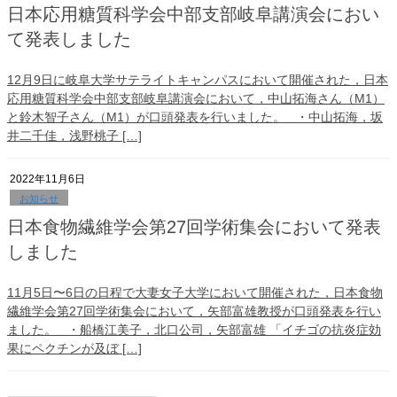
日本応用糖質科学会中部支部岐阜講演会におい
て発表しました
12月9日に岐阜大学サテライトキャンパスにおいて開催された，日本
応用糖質科学会中部支部岐阜講演会において，中山拓海さん（M1）
と鈴木智子さん（M1）が口頭発表を行いました。 ・中山拓海，坂
井二千佳，浅野桃子 […]
2022年11月6日
お知らせ
日本食物繊維学会第27回学術集会において発表
しました
11月5日〜6日の日程で大妻女子大学において開催された，日本食物
繊維学会第27回学術集会において，矢部富雄教授が口頭発表を行い
ました。 ・船橋江美子，北口公司，矢部富雄 「イチゴの抗炎症効
果にペクチンが及ぼ […]