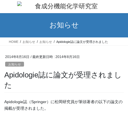
コ
ナ
ン
ビ
テ
ゲ
ン
ー
お知らせ
ツ
シ
へ
ョ
ス
ン
HOME
お知らせ
お知らせ
Apidologie誌に論文が受理されました
キ
に
ッ
移
プ
動
2014年8月16日
/ 最終更新日時 :
2014年8月16日
お知らせ
Apidologie誌に論文が受理されまし
た
Apidologie誌（Springer）に松岡研究員が筆頭著者の以下の論文の
掲載が受理されました。