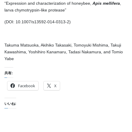
“Expression and characterization of honeybee,
Apis mellifera
,
larva chymotrypsin-like protease”
(DOI: 10.1007/s13592-014-0313-2)
Takuma Matsuoka, Akihiko Takasaki, Tomoyuki Mishima, Takuji
Kawashima, Yoshihiro Kanamaru, Tadasi Nakamura, and Tomio
Yabe
共有:
Facebook
X
いいね: