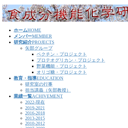
コ
ナ
ン
ビ
テ
ゲ
ン
ー
ホーム
HOME
ツ
シ
メンバー
MEMBER
へ
ョ
研究紹介
PROJECTS
ス
ン
矢部グループ
キ
に
ペクチン・プロジェクト
ッ
移
プロテオグリカン・プロジェクト
プ
動
野菜機能・プロジェクト
オリゴ糖・プロジェクト
教育・指導
EDUCATION
研究室の行事
担当講義（矢部教授）
業績一覧
ACHIVEMENT
2022-現在
2019-2021
2016-2018
2013-2015
2010-2012