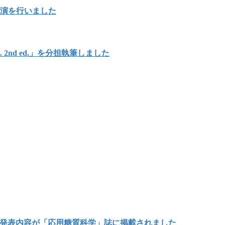
講演を行いました
Japan. 2nd ed.」を分担執筆しました
の発表内容が「応用糖質科学」誌に掲載されました