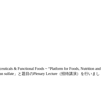
euticals & Functional Foods ~ “Platform for Foods, Nutrition and
urface heparan sulfate」と題目のPlenary Lecture（招待講演）を行いまし