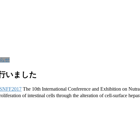
らせ
を行いました
ISNFF2017
The 10th International Conference and Exhibition on Nutrac
ion of intestinal cells through the alteration of cell-s