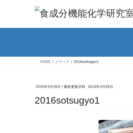
コ
ナ
ン
ビ
テ
ゲ
ン
ー
ツ
シ
へ
ョ
ス
ン
キ
に
ッ
移
HOME
メディア
2016sotsugyo1
プ
動
2016年3月26日
/ 最終更新日時 :
2016年3月26日
2016sotsugyo1