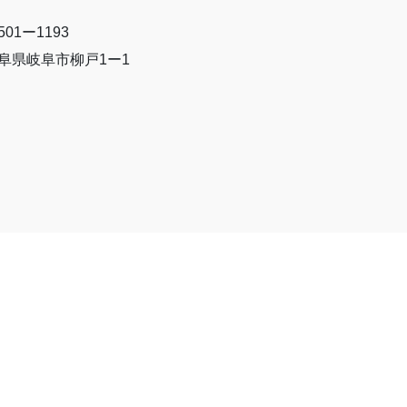
501ー1193
阜県岐阜市柳戸1ー1