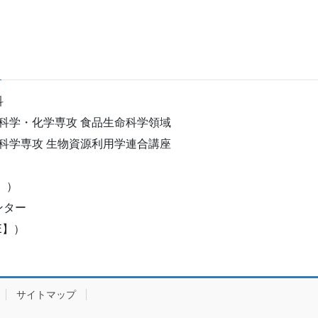
科
命科学・化学専攻 食品生命科学領域
源科学専攻 生物資源利用学連合講座
C】）
ンター
ORE】）
サイトマップ